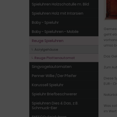
Spieluhren Holzschatulle m. Bild
Spieluhren Holz mit Intarsien
Baby - Spieluhr
Gemesse
Baby - Spieluhren - Mobile
geht eb
vorhand
Reuge Spieluhren
umso be
Acrylgehäuse
Das Geh
Reuge Plattenautomat
Singvogelautomaten
Zum Aut
Penner Willie / Der Pfeifer
Diese S
EUR - CHF
Karussell Spieluhr
Spieluhr Briefbeschwerer
Natürli
Spieluhren Dies & Das, z.B.
Was soll
Schmuck-Eier
im Wert