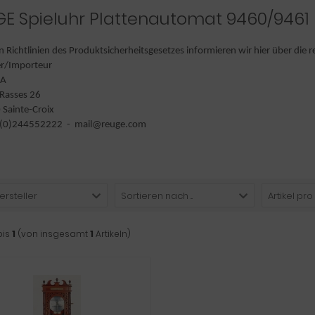
E Spieluhr Plattenautomat 9460/9461 
 Richtlinien des Produktsicherheitsgesetzes informieren wir hier über die 
er/Importeur
SA
 Rasses 26
 Sainte-Croix
41(0)244552222 - mail@reuge.com
ersteller
Sortieren nach ...
Artikel pro
bis
1
(von insgesamt
1
Artikeln)