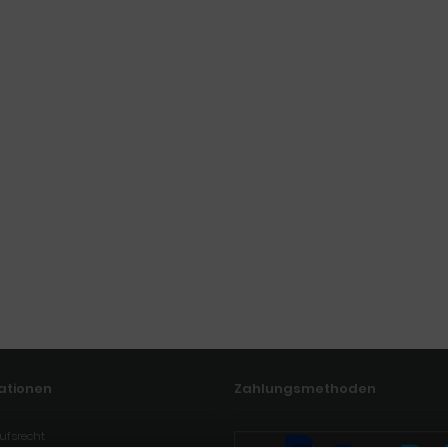
ationen
Zahlungsmethoden
ufsrecht