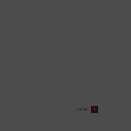
Seiten:
1