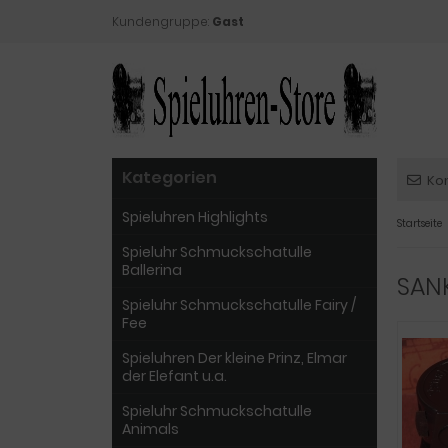
Kundengruppe:
Gast
Kategorien
Ko
Spieluhren Highlights
Startseite
Spieluhr Schmuckschatulle
Ballerina
SAN
Spieluhr Schmuckschatulle Fairy /
Fee
Spieluhren Der kleine Prinz, Elmar
der Elefant u.a.
Spieluhr Schmuckschatulle
Animals