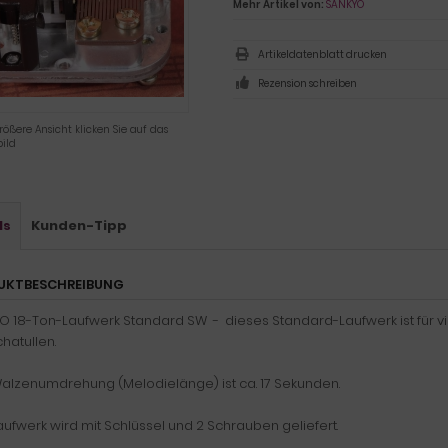
Mehr Artikel von:
SANKYO
Artikeldatenblatt drucken
Rezension schreiben
rößere Ansicht klicken Sie auf das
ild
ls
Kunden-Tipp
UKTBESCHREIBUNG
O 18-Ton-Laufwerk Standard SW - dieses Standard-Laufwerk ist für vi
hatullen.
Walzenumdrehung (Melodielänge) ist ca. 17 Sekunden.
ufwerk wird mit Schlüssel und 2 Schrauben geliefert.