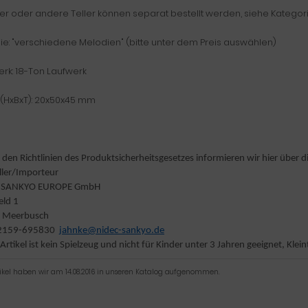
er oder andere Teller können separat bestellt werden, siehe Kategor
ie: "verschiedene Melodien" (bitte unter dem Preis auswählen)
rk: 18-Ton Laufwerk
(HxBxT): 20x50x45 mm
den Richtlinien des Produktsicherheitsgesetzes informieren wir hier über d
ller/Importeur
 SANKYO EUROPE GmbH
eld 1
 Meerbusch
 02159-695830
jahnke@nidec-sankyo.de
 Artikel ist kein Spielzeug und nicht für Kinder unter 3 Jahren geeignet, Kle
tikel haben wir am 14.08.2016 in unseren Katalog aufgenommen.