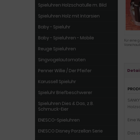
Spieluhren Holzschatulle m. Bild
Spieluhren Holz mit Intarsien
Baby - Spieluhr
Baby - Spieluhren - Mobile
Für eine g
Vorschaub
Reuge Spieluhren
Singvogelautomaten
Penner Willie / Der Pfeifer
Detai
Karussell Spieluhr
PROD
Spieluhr Briefbeschwerer
SANKY
Spieluhren Dies & Das, z.B.
Holzsc
Schmuck-Eier
ENESCO-Spieluhren
Eine 
ENESCO Disney Porzellan Serie
Das La