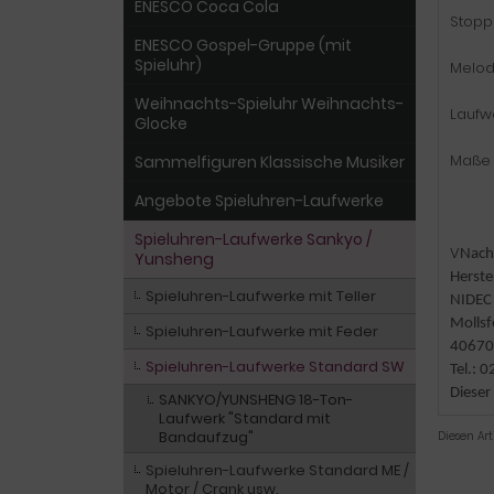
ENESCO Coca Cola
Stopp
ENESCO Gospel-Gruppe (mit
Spieluhr)
Melod
Weihnachts-Spieluhr Weihnachts-
Laufwe
Glocke
Maße 
Sammelfiguren Klassische Musiker
Angebote Spieluhren-Laufwerke
Spieluhren-Laufwerke Sankyo /
V
Nach 
Yunsheng
Herste
Spieluhren-Laufwerke mit Teller
NIDEC
Mollsf
Spieluhren-Laufwerke mit Feder
40670
Spieluhren-Laufwerke Standard SW
Tel.:
Dieser
SANKYO/YUNSHENG 18-Ton-
Laufwerk "Standard mit
Bandaufzug"
Diesen Ar
Spieluhren-Laufwerke Standard ME /
Motor / Crank usw.