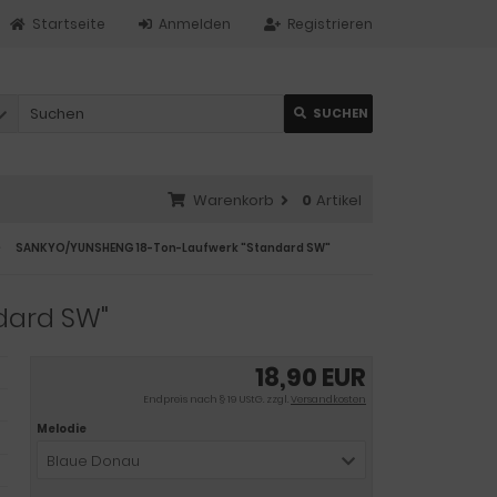
Startseite
Anmelden
Registrieren
SUCHEN
Warenkorb
0
Artikel
SANKYO/YUNSHENG 18-Ton-Laufwerk "Standard SW"
dard SW"
18,90 EUR
Endpreis nach § 19 UStG. zzgl.
Versandkosten
Melodie
Blaue Donau