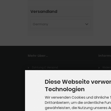
Versandland
Germany
Mehr über...
Inform
Zahlung & Versand
Widerr
Privatsphäre und Datenschutz
Vertra
Diese Webseite verwe
Unsere AGB
Technologien
Impressum
Wir verwenden Cookies und ähnliche 
Kontakt
Drittanbietern, um die ordentliche Fu
Lieferzeit
gewährleisten, die Nutzung unseres 