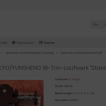
Alle
ntakt
Impressum
Kasse
Spieluhren-Laufwerke Sankyo / Yunsheng
Spieluhren-Laufwerke Standard SW
KYO/YUNSHENG 18-Ton-Laufwerk "Stan
Lieferzeit:
3-4 Tage
Art.Nr.:
880015
Bewertungen:
(0)
Hersteller:
SANKYO