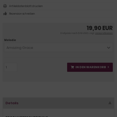
Artikeldatenblatt drucken
Rezension schreiben
19,90 EUR
Endpreis nach § 19 UStG. zzgl.
Versandkosten
Melodie
Amazing Grace
IN DEN WARENKORB
Details