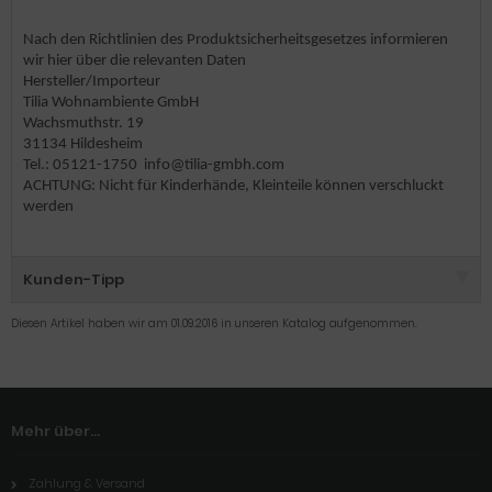
Nach den Richtlinien des Produktsicherheitsgesetzes informieren
wir hier über die relevanten Daten
Hersteller/Importeur
Tilia Wohnambiente GmbH
Wachsmuthstr. 19
31134 Hildesheim
Tel.: 05121-1750 info@tilia-gmbh.com
ACHTUNG: Nicht für Kinderhände, Kleinteile können verschluckt
werden
Kunden-Tipp
Diesen Artikel haben wir am 01.09.2016 in unseren Katalog aufgenommen.
Mehr über...
Zahlung & Versand