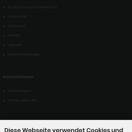
Privatsphäre und Datenschutz
Unsere AGB
Impressum
Kontakt
Lieferzeit
Cookie Einstellungen
Informationen
Widerrufsrecht
Vertrag widerrufen
Zahlungsmethoden
Diese Webseite verwendet Cookies und