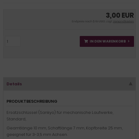
3,00 EUR
Endpreis nach § 19 UStG. zzgl.
Versandkosten
IN DEN WARENKORB
Details
PRODUKTBESCHREIBUNG
Ersatzschlüssel (Sankyo) für mechanische Laufwerke,
Standard,
Geamtlänge 10 mm, Schaftlänge 7 mm, Kopfbreite 25 mm,
geeignet für 3-3,5 mm Achsen.